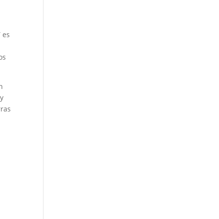
a
 es
os
n
 y
rras