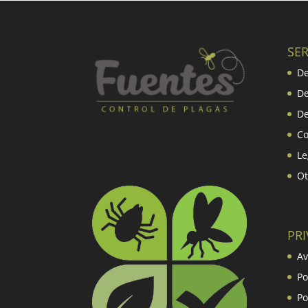
SER
De
De
De
Co
Le
Ot
PR
Av
Po
Po