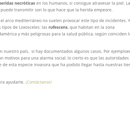
heridas necróticas
en los humanos, si consigue atravesar la piel. L
e puede transmitir son lo que hace que la herida empeore.
l arco mediterráneo no suelen provocar este tipo de incidentes. Y
 tipos de Loxosceles: las
rufescens
, que habitan en la zona
mérica y más peligrosas para la salud pública, según coinciden l
en nuestro país, sí hay documentados algunos casos. Por ejemploe
 motivos para una alarma social, lo cierto es que las autoridades
ce de esta especie invasora que ha podido llegar hasta nuestras tie
ra ayudarte.
¡Contáctanos!