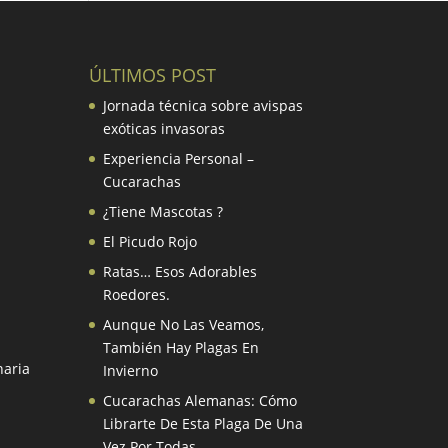
ÚLTIMOS POST
Jornada técnica sobre avispas
exóticas invasoras
Experiencia Personal –
Cucarachas
¿Tiene Mascotas ?
El Picudo Rojo
s
Ratas… Esos Adorables
Roedores.
Aunque No Las Veamos,
También Hay Plagas En
naria
Invierno
Cucarachas Alemanas: Cómo
Librarte De Esta Plaga De Una
Vez Por Todas