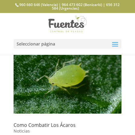
960 660 646 (Valencia) | 964 473 602 (Benicarló) | 656 312
584 (Urgencias)
Seleccionar página
Como Combatir Los Ácaros
Noticias