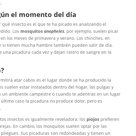
.
egún el momento del día
 qué insecto es el que te ha picado es analizando el
dido. Los
mosquitos
anopheles
, por ejemplo, suelen picar
, en los meses de primavera y verano. Los
chinches, e
n
e si tienen mucha hambre también pueden salir de día.
e una picadura cada vez y dejan rastro de sangre en la
o?
rmitirá atar cabos es el lugar donde se ha producido la
s suelen estar instalados dentro del hogar, las pulgas y
n un ambiente campestre o cuando te adentras en un lugar
último caso la picadura no produce dolor, pero es
.
os insectos es igualmente reveladora: los
piojos
prefieren
orejas. En cambio, los mosquitos suelen optar por las
n pliegues. Sus picaduras son redondeadas y tienen un