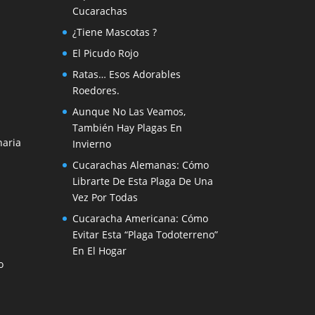
Cucarachas
¿Tiene Mascotas ?
El Picudo Rojo
s
Ratas… Esos Adorables
Roedores.
Aunque No Las Veamos,
También Hay Plagas En
naria
Invierno
Cucarachas Alemanas: Cómo
Librarte De Esta Plaga De Una
Vez Por Todas
Cucaracha Americana: Cómo
Evitar Esta “Plaga Todoterreno”
En El Hogar
o