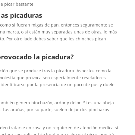
de picar bastante.
as picaduras
s, como si fueran migas de pan, entonces seguramente se
na marca, o si están muy separadas unas de otras, lo más
o. Por otro lado debes saber que los chinches pican
provocado la picadura?
cción que se produce tras la picadura. Aspectos como la
 molestia que provoca son especialmente reveladores.
 identificarse por la presencia de un poco de pus y duele
ambién genera hinchazón, ardor y dolor. Si es una abeja
. Las arañas, por su parte, suelen dejar dos pinchazos
den tratarse en casa y no requieren de atención médica si
stará con aplicar frío local para calmar el picor, que irá