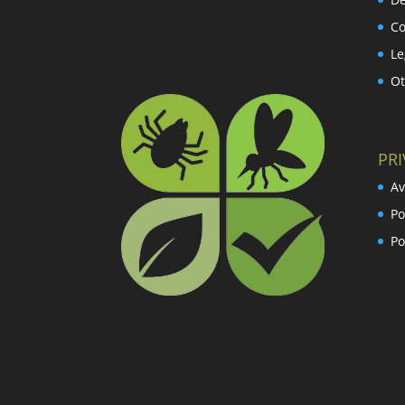
Co
Le
Ot
PR
Av
Po
Po