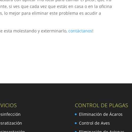
te, si ves que cada vez que estás en casa o en la oficina
os, lo mejor para eliminar este problema es acudir a
 te esta molestando y exterminarlo,
contáctanos
!
VICIOS
CONTROL DE PLAGAS
sinfección
Eliminación de Ácaros
sratización
Control de Aves
sinsectación
Eliminación de Avispas