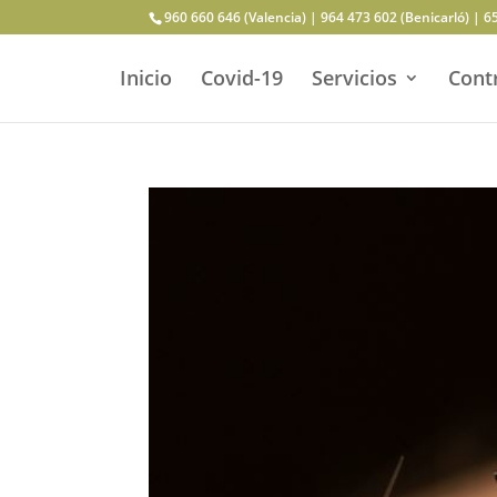
960 660 646 (Valencia) | 964 473 602 (Benicarló) | 6
Inicio
Covid-19
Servicios
Contr