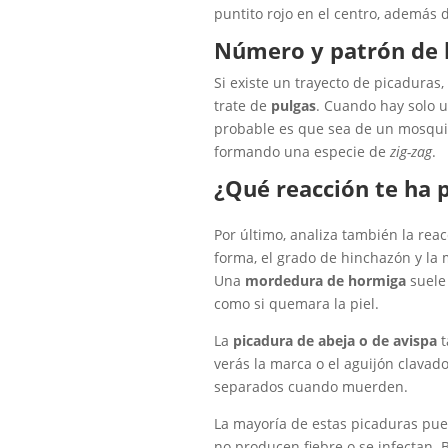
puntito rojo en el centro, además 
Número y patrón de l
Si existe un trayecto de picadura
trate de
pulgas
. Cuando hay solo u
probable es que sea de un mosquit
formando una especie de
zig-zag
.
¿Qué reacción te ha 
Por último, analiza también la rea
forma, el grado de hinchazón y la
Una
mordedura de hormiga
suele
como si quemara la piel.
La
picadura de abeja o de avispa
t
verás la marca o el aguijón clavado
separados cuando muerden.
La mayoría de estas picaduras pue
no producen fiebre o se infectan. Ba