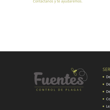
Contáctanos y te ayudaremos.
SER
De
De
De
Co
Le