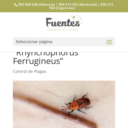
960 660 646 (Valencia) | 964 473 602 (Benicarló) | 656 312
584 (Urgencias)
El Picudo Rojo
Seleccionar página
“Rhynchophorus
Ferrugineus”
Control de Plagas