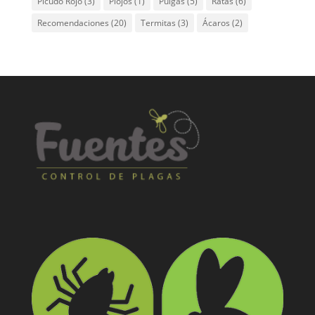
Picudo Rojo
(3)
Piojos
(1)
Pulgas
(5)
Ratas
(6)
Recomendaciones
(20)
Termitas
(3)
Ácaros
(2)