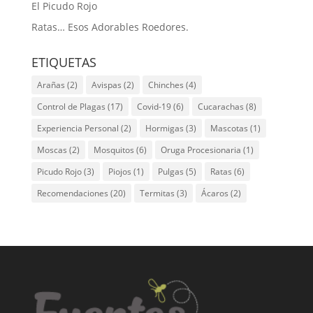
El Picudo Rojo
Ratas… Esos Adorables Roedores.
ETIQUETAS
Arañas
(2)
Avispas
(2)
Chinches
(4)
Control de Plagas
(17)
Covid-19
(6)
Cucarachas
(8)
Experiencia Personal
(2)
Hormigas
(3)
Mascotas
(1)
Moscas
(2)
Mosquitos
(6)
Oruga Procesionaria
(1)
Picudo Rojo
(3)
Piojos
(1)
Pulgas
(5)
Ratas
(6)
Recomendaciones
(20)
Termitas
(3)
Ácaros
(2)