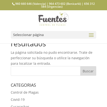
960 660 646 (Valencia) | 964 473 602 (Benicarló) | 656 312
584 (Urgencias)
No se encontraron
Seleccionar página
resultados
La página solicitada no pudo encontrarse. Trate de
perfeccionar su búsqueda o utilice la navegación
para localizar la entrada.
CATEGORIAS
Control de Plagas
Covid-19
Cucarachas