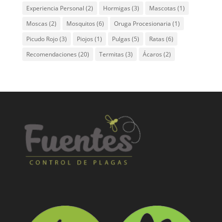
Experiencia Personal
(2)
Hormigas
(3)
Mascotas
(1)
Moscas
(2)
Mosquitos
(6)
Oruga Procesionaria
(1)
Picudo Rojo
(3)
Piojos
(1)
Pulgas
(5)
Ratas
(6)
Recomendaciones
(20)
Termitas
(3)
Ácaros
(2)