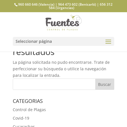
960 660 646 (Valencia) | 964 473 602 (Benicarló) | 656 312
584 (Urgencias)
No se encontraron
Seleccionar página
resultados
La página solicitada no pudo encontrarse. Trate de
perfeccionar su búsqueda o utilice la navegación
para localizar la entrada.
CATEGORIAS
Control de Plagas
Covid-19
Cucarachas