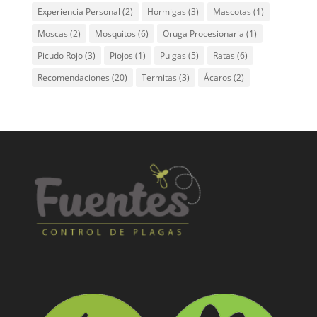
Experiencia Personal
(2)
Hormigas
(3)
Mascotas
(1)
Moscas
(2)
Mosquitos
(6)
Oruga Procesionaria
(1)
Picudo Rojo
(3)
Piojos
(1)
Pulgas
(5)
Ratas
(6)
Recomendaciones
(20)
Termitas
(3)
Ácaros
(2)