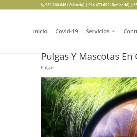
960 660 646 (Valencia) | 964 473 602 (Benicarló) | 6
Inicio
Covid-19
Servicios
Contr
Pulgas Y Mascotas En 
Pulgas