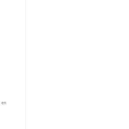
u
, en