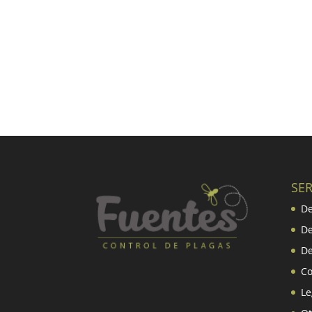
SER
De
De
De
Co
Le